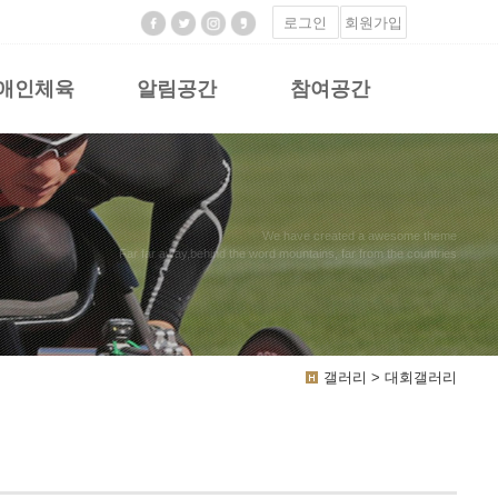
로그인
회원가입
애인체육
알림공간
참여공간
We have created a awesome theme
Far far away,behind the word mountains, far from the countries
갤러리 > 대회갤러리