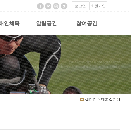
로그인
회원가입
애인체육
알림공간
참여공간
We have created a awesome theme
Far far away,behind the word mountains, far from the countries
갤러리 > 대회갤러리