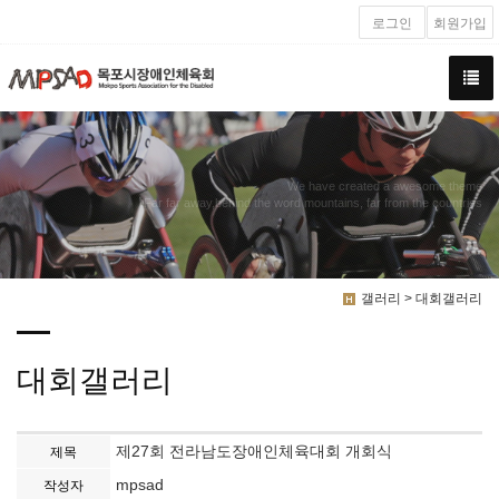
로그인
회원가입
We have created a awesome theme
Far far away,behind the word mountains, far from the countries
갤러리 > 대회갤러리
대회갤러리
제27회 전라남도장애인체육대회 개회식
제목
mpsad
작성자