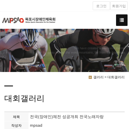
로그인
회원가입
We have created a awesome theme
Far far away,behind the word mountains, far from the countries
갤러리 > 대회갤러리
대회갤러리
전국(장애인)체전 성공개최 전국노래자랑
제목
mpsad
작성자